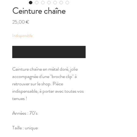
Ceinture chaîne
Prix
25,00 €
Indisponible
M'alerter si un article similaire est disponible
Ceinture chaîne en métal doré, jolie
accompagnée d'une "broche clip" à
retrouver sur le shop. Pièce
indispensable, à porter avec toutes vos
tenues !
Années : 70’s
Taille : unique