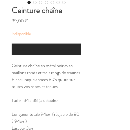
Ceinture chaîne
Prix
39,00 €
Indisponible
M'alerter si un article similaire est disponible
Ceinture chaîne en métal noir avec
maillons ronds et trois rangs de chaînes.
Pièce unique années 80’s qui ira sur
toutes vos robes et tenues.
Taille : 34 à 38 (ajustable)
Longueur totale 94cm (réglable de 80
à 94cm)
Largeur 3cm