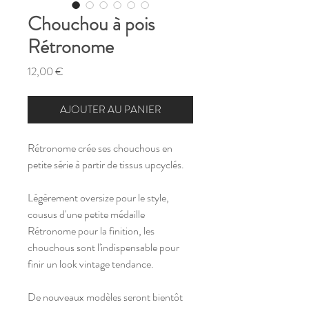
Chouchou à pois
Rétronome
Prix
12,00 €
AJOUTER AU PANIER
Rétronome crée ses chouchous en
petite série à partir de tissus upcyclés.
Légèrement oversize pour le style,
cousus d'une petite médaille
Rétronome pour la finition, les
chouchous sont l'indispensable pour
finir un look vintage tendance.
De nouveaux modèles seront bientôt