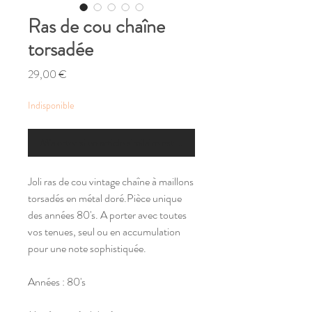
Ras de cou chaîne
torsadée
Prix
29,00 €
Indisponible
M'alerter si un article similaire est disponible
Joli ras de cou vintage chaîne à maillons
torsadés en métal doré.Pièce unique
des années 80's. A porter avec toutes
vos tenues, seul ou en accumulation
pour une note sophistiquée.
Années : 80's