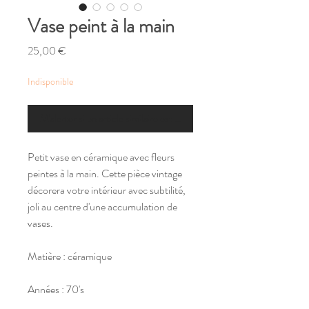
Vase peint à la main
Prix
25,00 €
Indisponible
M'alerter si un article similaire est disponible
Petit vase en céramique avec fleurs
peintes à la main. Cette pièce vintage
décorera votre intérieur avec subtilité,
joli au centre d'une accumulation de
vases.
Matière : céramique
Années : 70's