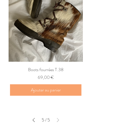
Boots fourrées T.38
Prix
69,00 €
Ajouter au panier
5
/
5