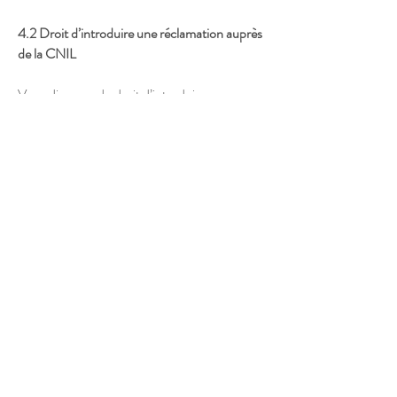
4.2 Droit d’introduire une réclamation auprès
de la CNIL
Vous disposez du droit d’introduire une
réclamation auprès de la Commission
National Informatique et Libertés (CNIL) à
l’adresse suivante :
www.cnil.fr/plaintes
.
4.3 Droit au retrait du consentement sur
l’utilisation des données personnelles
Vous pouvez retirer votre consentement, à
tout moment, au traitement de données, de la
même façon que vous l’avez donné.
4.4 Droit à la limitation du traitement en cas
de contestation