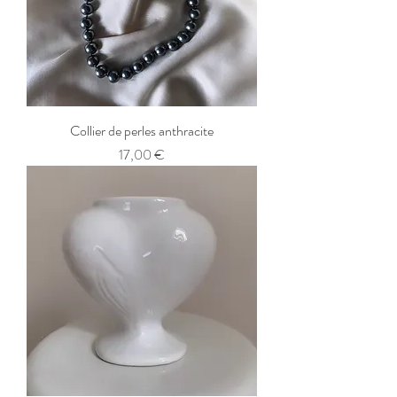
Collier de perles anthracite
Prix
17,00 €