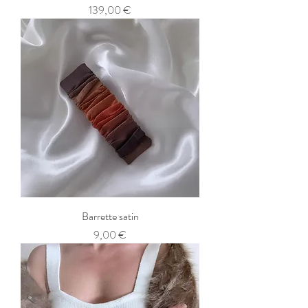
Prix
139,00 €
Barrette satin
Prix
9,00 €