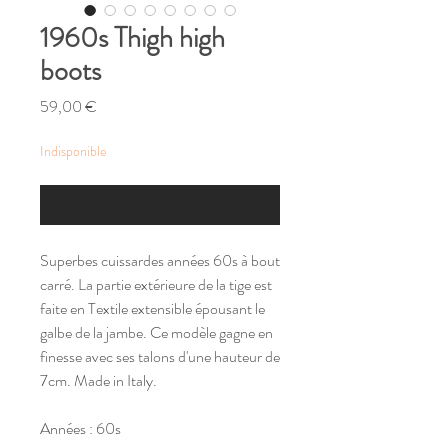
1960s Thigh high
boots
Prix
59,00 €
Indisponible
M'alerter si un article similaire est disponible
Superbes cuissardes années 60s à bout
carré. La partie extérieure de la tige est
faite en Textile extensible épousant le
galbe de la jambe. Ce modèle gagne en
finesse avec ses talons d'une hauteur de
7cm. Made in Italy.
Années : 60s