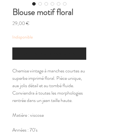
Blouse motif floral
Prix
29,00 €
Indisponible
M'alerter si un article similaire est disponible
Chemise vintage à manches courtes au
superbe imprimé floral. Pièce unique,
aux jolis détail et au tombé fluide.
Conviendra à toutes les morphologies
rentrée dans un jean taille haute.
Matière : viscose
Années : 70's