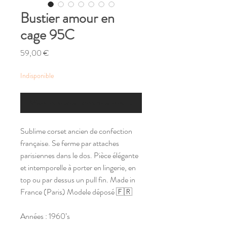
Bustier amour en
cage 95C
Prix
59,00 €
Indisponible
M'alerter si un article similaire est disponible
Sublime corset ancien de confection
française. Se ferme par attaches
parisiennes dans le dos. Pièce élégante
et intemporelle à porter en lingerie, en
top ou par dessus un pull fin. Made in
France (Paris) Modele déposé 🇫🇷
Années : 1960’s