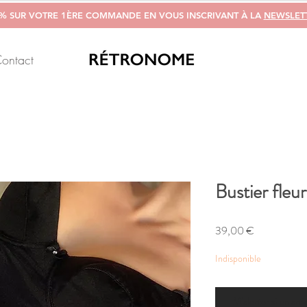
0% SUR VOTRE 1ÈRE COMMANDE EN VOUS INSCRIVANT À LA
NEWSLET
ontact
Bustier fleur
Prix
39,00 €
Indisponible
M'alerter si un arti