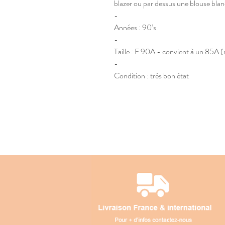
blazer ou par dessus une blouse bla
-
Années : 90’s
-
Taille : F 90A - convient à un 85A (r
-
Condition : très bon état