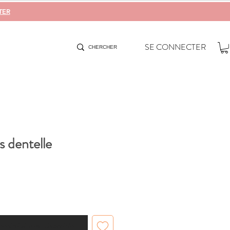
TER
SE CONNECTER
s dentelle
cle similaire est disponible