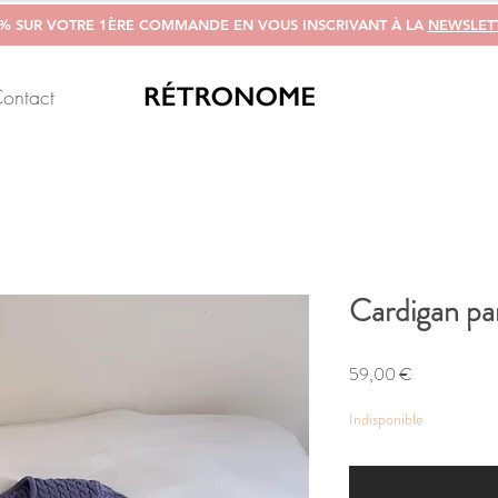
0% SUR VOTRE 1ÈRE COMMANDE EN VOUS INSCRIVANT À LA
NEWSLET
ontact
Cardigan p
Prix
59,00 €
Indisponible
M'alerter si un arti