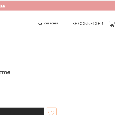
TER
SE CONNECTER
arme
cle similaire est disponible