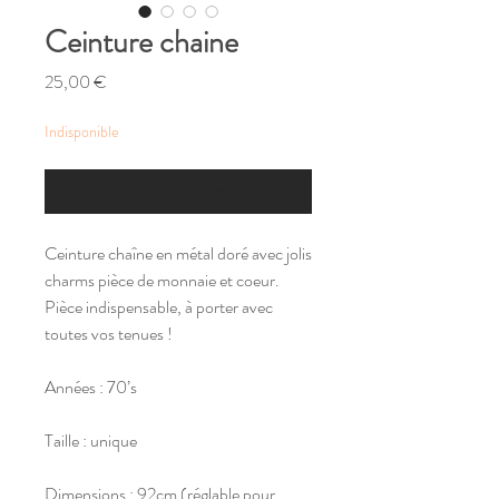
Ceinture chaine
Prix
25,00 €
Indisponible
M'alerter si un article similaire est disponible
Ceinture chaîne en métal doré avec jolis
charms pièce de monnaie et coeur.
Pièce indispensable, à porter avec
toutes vos tenues !
Années : 70’s
Taille : unique
Dimensions : 92cm (réglable pour