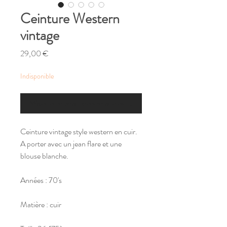
Ceinture Western
vintage
Prix
29,00 €
Indisponible
M'alerter si un article similaire est disponible
Ceinture vintage style western en cuir.
A porter avec un jean flare et une
blouse blanche.
Années : 70's
Matière : cuir