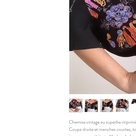
Chemise vintage au superbe imprimé "
Coupe droite et manches courtes, to