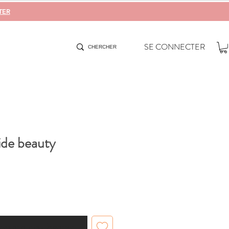
TER
SE CONNECTER
ide beauty
cle similaire est disponible