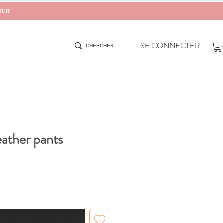
TER
SE CONNECTER
eather pants
cle similaire est disponible