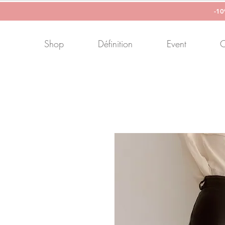
-1
Shop
Définition
Event
C