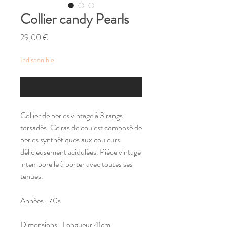
Collier candy Pearls
Prix
29,00 €
Indisponible
M'alerter si un article similaire est disponible
Collier de perles vintage à 3 rangs
torsadés. Ce ras de cou est composé de
perles synthétiques aux couleurs
délicieusement acidulées. Pièce vintage
intemporelle à porter avec toutes ses
tenues.
Années : 70s
Dimensions : Longueur 41cm