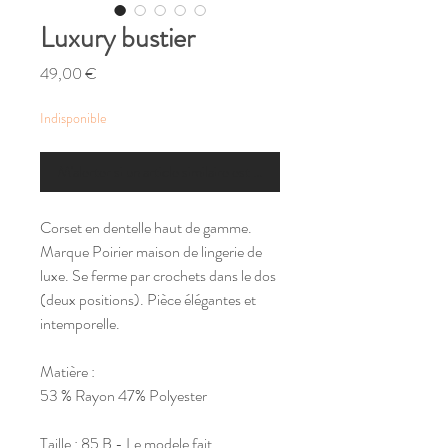
Luxury bustier
Prix
49,00 €
Indisponible
M'alerter si un article similaire est disponible
Corset en dentelle haut de gamme.
Marque Poirier maison de lingerie de
luxe. Se ferme par crochets dans le dos
(deux positions). Pièce élégantes et
intemporelle.
Matière :
53 % Rayon 47% Polyester
Taille : 85 B - Le modele fait