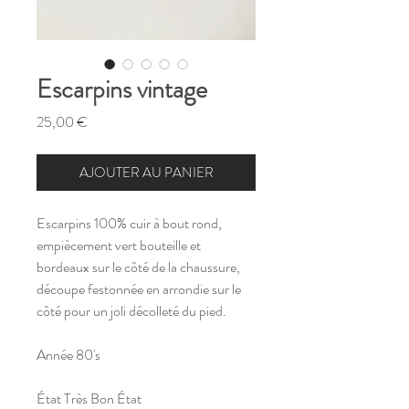
Escarpins vintage
Prix
25,00 €
AJOUTER AU PANIER
Escarpins 100% cuir à bout rond,
empiècement vert bouteille et
bordeaux sur le côté de la chaussure,
découpe festonnée en arrondie sur le
côté pour un joli décolleté du pied.
Année 80's
État Très Bon État