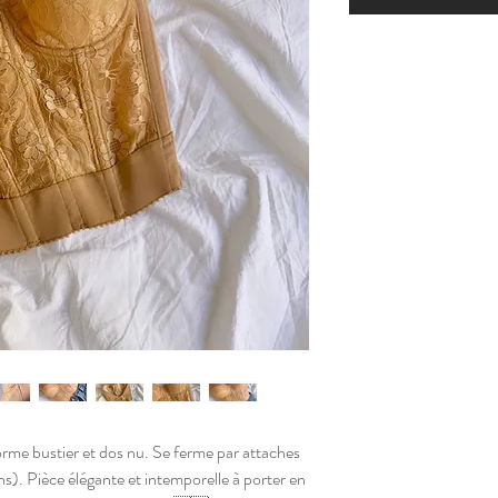
orme bustier et dos nu. Se ferme par attaches
ons). Pièce élégante et intemporelle à porter en