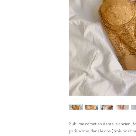
Sublime corset en dentelle ancien, f
parisiennes dans le dos (trois positi