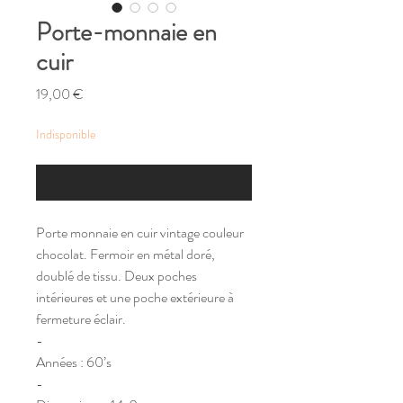
Porte-monnaie en
cuir
Prix
19,00 €
Indisponible
M'alerter si un article similaire est disponible
Porte monnaie en cuir vintage couleur
chocolat. Fermoir en métal doré,
doublé de tissu. Deux poches
intérieures et une poche extérieure à
fermeture éclair.
-
Années : 60’s
-