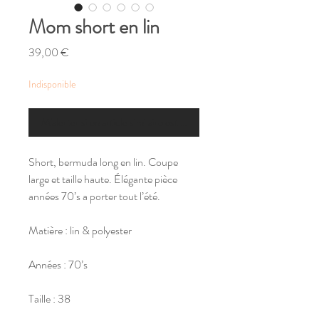
Mom short en lin
Prix
39,00 €
Indisponible
M'alerter si un article similaire est disponible
Short, bermuda long en lin. Coupe
large et taille haute. Élégante pièce
années 70’s a porter tout l’été.
Matière : lin & polyester
Années : 70’s
Taille : 38