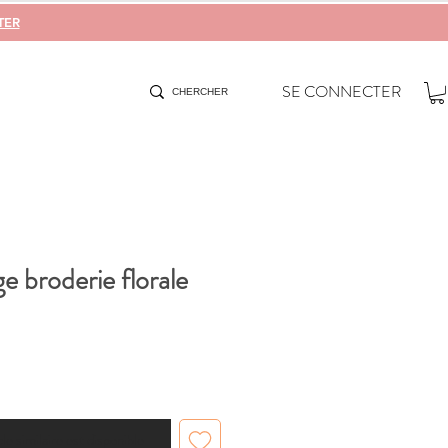
TER
SE CONNECTER
e broderie florale
cle similaire est disponible