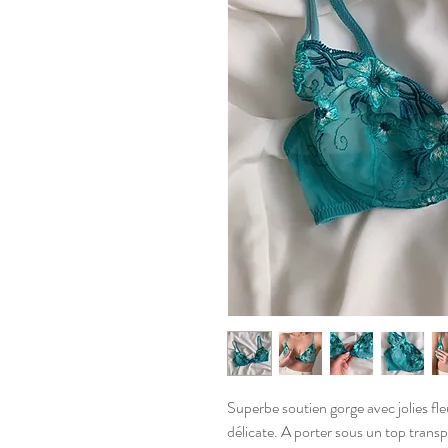
Superbe soutien gorge avec jolies fl
délicate. A porter sous un top trans