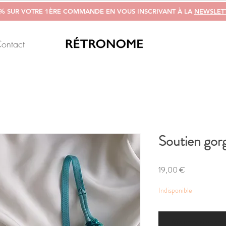
0% SUR VOTRE 1ÈRE COMMANDE EN VOUS INSCRIVANT À LA
NEWSLET
ontact
Soutien gorg
Prix
19,00 €
Indisponible
M'alerter si un arti