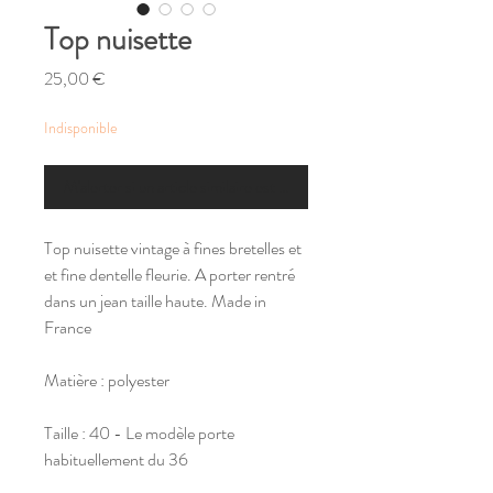
Top nuisette
Prix
25,00 €
Indisponible
M'alerter si un article similaire est disponible
Top nuisette vintage à fines bretelles et
et fine dentelle fleurie. A porter rentré
dans un jean taille haute. Made in
France
Matière : polyester
Taille : 40 - Le modèle porte
habituellement du 36