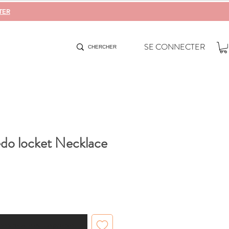
TER
SE CONNECTER
edo locket Necklace
cle similaire est disponible