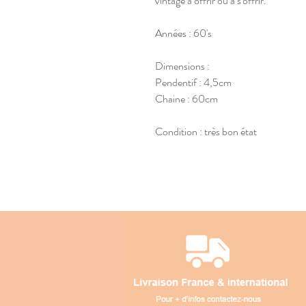
vintage à offrir ou à s'offrir.
Années : 60's
Dimensions :
Pendentif : 4,5cm
Chaine : 60cm
Condition : très bon état