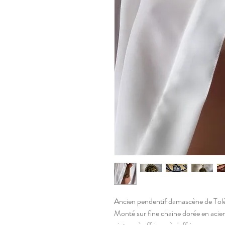
Ancien pendentif damascène de Tolèd
Monté sur fine chaine dorée en acier 