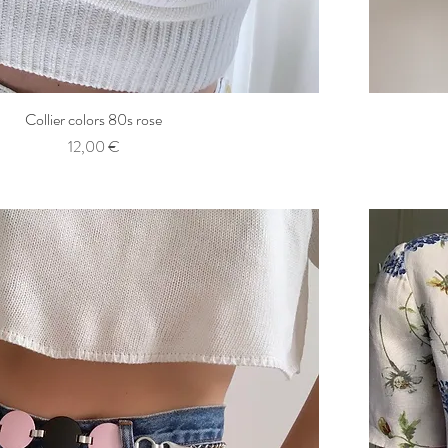
Collier colors 80s rose
Aperçu rapide
Prix
12,00 €