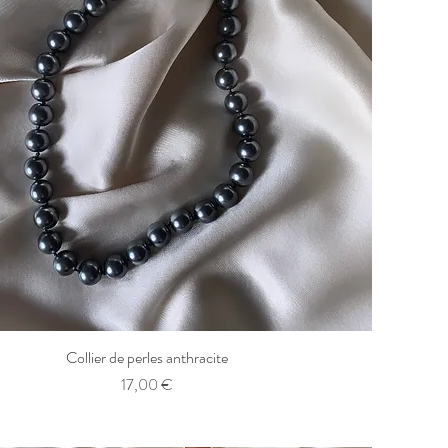
Collier de perles anthracite
Aperçu rapide
Prix
17,00 €