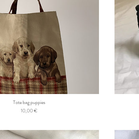
Tote bag puppies
Aperçu rapide
Prix
10,00 €