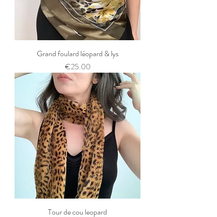
Grand foulard léopard & lys
Price
€25.00
Tour de cou leopard