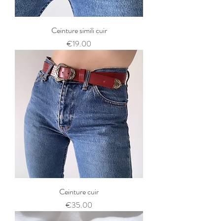
Ceinture simili cuir
Price
€19.00
Ceinture cuir
Price
€35.00