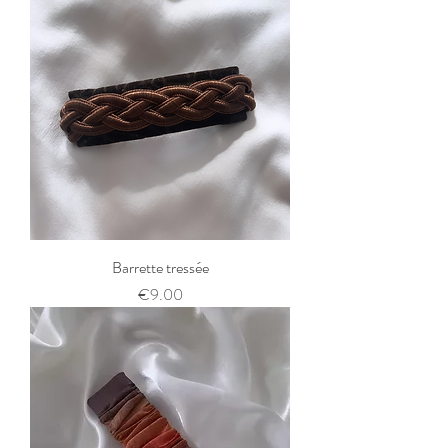
Barrette tressée
Price
€9.00