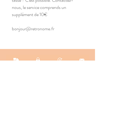
tasse ? C'est possible. Contactez-
nous, le service comprends un
supplément de 10€
bonjour@retronome.fr
INFO & CONTACT
SOCIAL
Instagram
Newsletter
Newsletter
Facebook