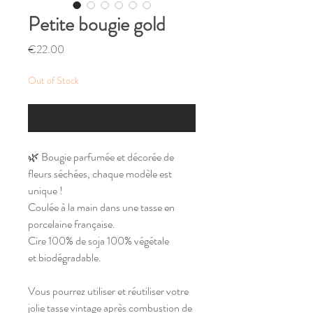
Petite bougie gold
Price
€22.00
Out of Stock
Notify When Available
🌿 Bougie parfumée et décorée de
fleurs séchées, chaque modèle est
unique !
Coulée à la main dans une tasse en
porcelaine française.
Cire 100% de soja 100% végétale
et biodégradable.
Vous pourrez utiliser et réutiliser votre
jolie tasse vintage après combustion de