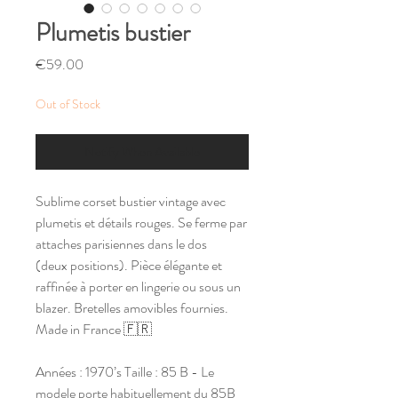
Plumetis bustier
Price
€59.00
Out of Stock
Notify When Available
Sublime corset bustier vintage avec
plumetis et détails rouges. Se ferme par
attaches parisiennes dans le dos
(deux positions). Pièce élégante et
raffinée à porter en lingerie ou sous un
blazer. Bretelles amovibles fournies.
Made in France 🇫🇷
Années : 1970’s Taille : 85 B - Le
modele porte habituellement du 85B