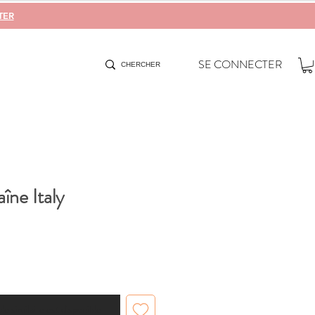
TER
SE CONNECTER
îne Italy
cle similaire est disponible