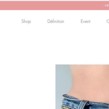
-1
Shop
Définition
Event
C