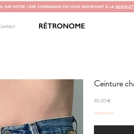
0% SUR VOTRE 1ÈRE COMMANDE EN VOUS INSCRIVANT À LA
NEWSLET
ontact
Ceinture cha
Prix
35,00 €
Indisponible
M'alerter si un arti