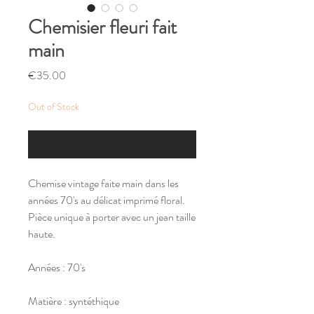
Chemisier fleuri fait
main
Price
€35.00
Out of Stock
Notify When Available
Chemise vintage faite main dans les
années 70's au délicat imprimé floral.
Pièce unique à porter avec un jean taille
haute.
Années : 70's
Matière : syntéthique