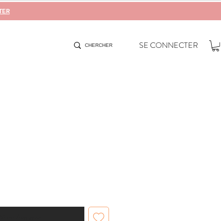
TER
SE CONNECTER
When Available