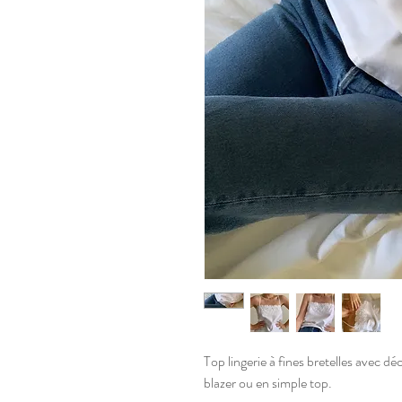
Top lingerie à fines bretelles avec dé
blazer ou en simple top.